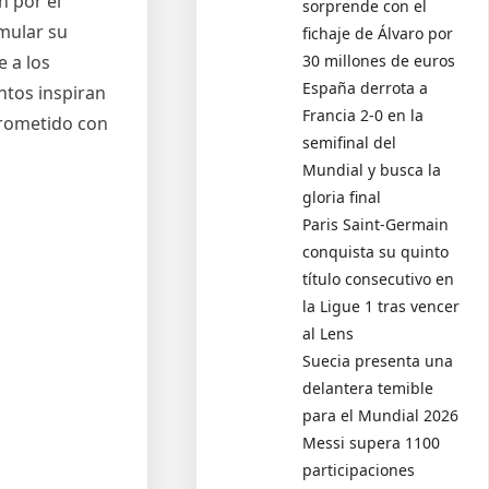
n por el
sorprende con el
mular su
fichaje de Álvaro por
30 millones de euros
e a los
España derrota a
ntos inspiran
Francia 2-0 en la
prometido con
semifinal del
Mundial y busca la
gloria final
Paris Saint-Germain
conquista su quinto
título consecutivo en
la Ligue 1 tras vencer
al Lens
Suecia presenta una
delantera temible
para el Mundial 2026
Messi supera 1100
participaciones