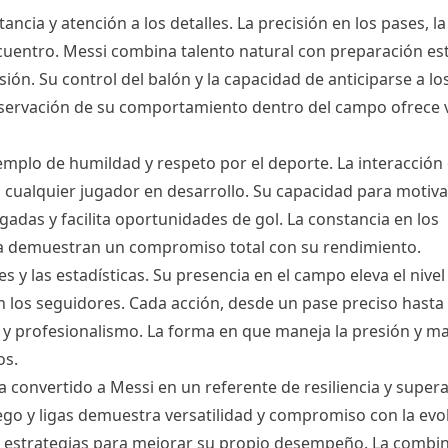
ia y atención a los detalles. La precisión en los pases, la 
cuentro. Messi combina talento natural con preparación est
ión. Su control del balón y la capacidad de anticiparse a l
observación de su comportamiento dentro del campo ofrece 
jemplo de humildad y respeto por el deporte. La interacción
a cualquier jugador en desarrollo. Su capacidad para motivar
adas y facilita oportunidades de gol. La constancia en los
ica demuestran un compromiso total con su rendimiento.
s y las estadísticas. Su presencia en el campo eleva el nivel
 los seguidores. Cada acción, desde un pase preciso hasta
 y profesionalismo. La forma en que maneja la presión y ma
os.
a convertido a Messi en un referente de resiliencia y supera
uego y ligas demuestra versatilidad y compromiso con la evo
y estrategias para mejorar su propio desempeño. La combi