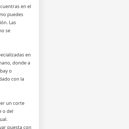
ncuentras en el
Cómo puedes
ión. Las
no se
pecializadas en
mano, donde a
Ebay o
dado con la
ner un corte
e o del
ual.
var puesta con