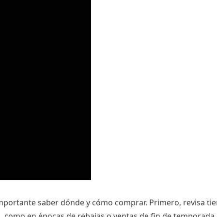
importante saber dónde y cómo comprar. Primero, revisa tie
, como en épocas de rebajas o ventas de fin de temporada