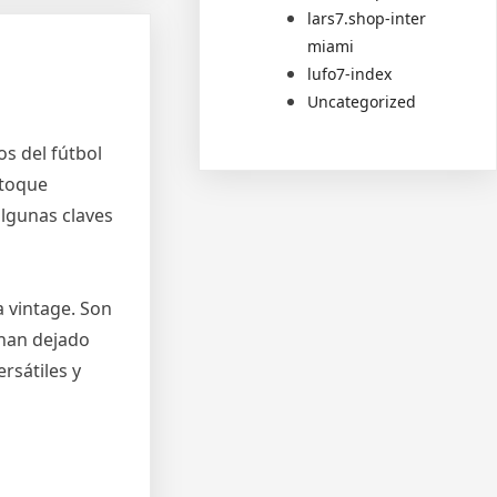
lars7.shop-inter
miami
lufo7-index
Uncategorized
s del fútbol
 toque
algunas claves
a vintage. Son
 han dejado
rsátiles y