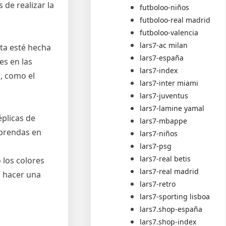
 de realizar la
futboloo-niños
futboloo-real madrid
futboloo-valencia
lars7-ac milan
eta esté hecha
lars7-españa
es en las
lars7-index
s, como el
lars7-inter miami
lars7-juventus
lars7-lamine yamal
plicas de
lars7-mbappe
 prendas en
lars7-niños
lars7-psg
lars7-real betis
 los colores
lars7-real madrid
a hacer una
lars7-retro
lars7-sporting lisboa
lars7.shop-españa
lars7.shop-index